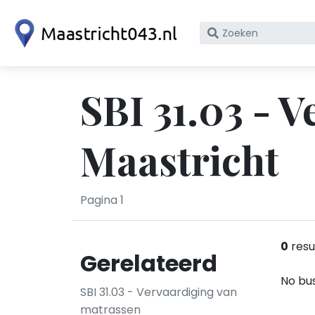
Zoek
op
bedrijfsnaam
of
SBI 31.03 - 
KvK
nummer
Maastricht
Pagina 1
0
resu
Gerelateerd
No bus
SBI 31.03 - Vervaardiging van
matrassen