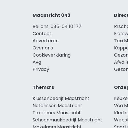
Maastricht 043
Direc
Bel ons: 085-04 10 177
Rijsch
Contact
Fietsw
Adverteren
Taxi M
Over ons
Kappe
Cookieverklaring
Gezon
Avg
Afvall
Privacy
Gezon
Thema’s
Onze 
Klussenbedrijf Maastricht
Keuke
Notarissen Maastricht
Vca M
Taxateurs Maastricht
Kledin
Schoonmaakbedrijf Maastricht
Websi
Makelaars Maastricht
Sport