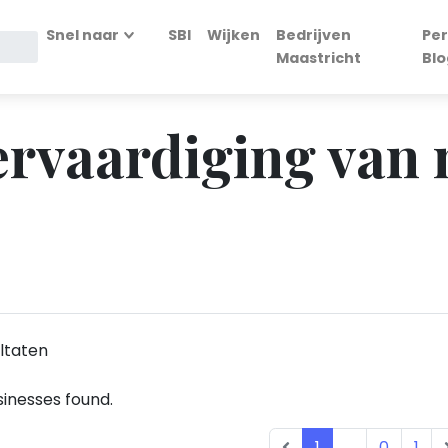
Snel naar
SBI
Wijken
Bedrijven
Per
Maastricht
Blo
Vervaardiging van
ltaten
inesses found.
1
...
0
1