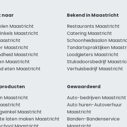
t naar
Bekend in Maastricht
olen Maastricht
Restaurants Maastricht
inkels Maastricht
Catering Maastricht
aastricht
Schoonheidssalon Maastri
r Maastricht
Tandartspraktijken Maastr
dheid Maastricht
Loodgieters Maastricht
en Maastricht
Stukadoorsbedrijf Maastri
d eten Maastricht
Verhuisbedrijf Maastricht
producten
Gewaardeerd
n Maastricht
Auto-bedrijven Maastricht
aastricht
Auto huren-Autoverhuur
gwinkel Maastricht
Maastricht
te laten maken Maastricht
Banden-Bandenservice
school Maastricht
Maastricht