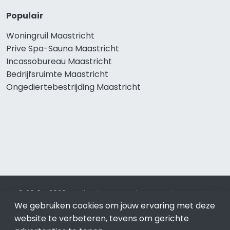
Populair
Woningruil Maastricht
Prive Spa-Sauna Maastricht
Incassobureau Maastricht
Bedrijfsruimte Maastricht
Ongediertebestrijding Maastricht
© 2019 - 2026 Realisatie en SEO door
SEO-bureau
Lion
We gebruiken cookies om jouw ervaring met deze
Internet. Betaal alleen voor bewezen resultaten?
SEO
optimalisatie No Cure No Pay
.
Maastricht
is onderdeel van
website te verbeteren, tevens om gerichte
Lion Internet.