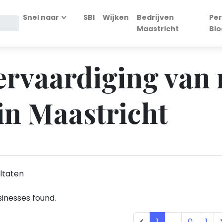
Snel naar
SBI
Wijken
Bedrijven
Per
Maastricht
Blo
Vervaardiging van
in Maastricht
ltaten
inesses found.
1
...
0
1