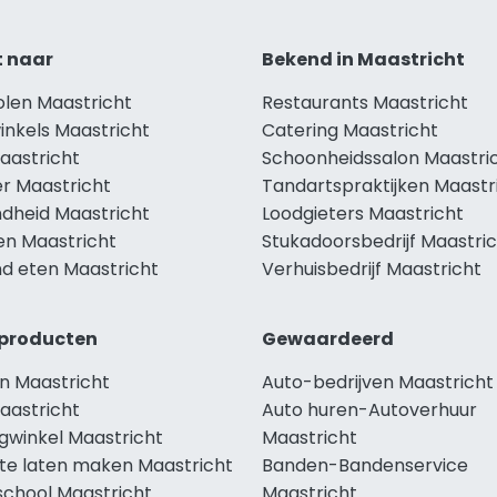
t naar
Bekend in Maastricht
olen Maastricht
Restaurants Maastricht
inkels Maastricht
Catering Maastricht
aastricht
Schoonheidssalon Maastri
r Maastricht
Tandartspraktijken Maastr
dheid Maastricht
Loodgieters Maastricht
en Maastricht
Stukadoorsbedrijf Maastri
d eten Maastricht
Verhuisbedrijf Maastricht
producten
Gewaardeerd
n Maastricht
Auto-bedrijven Maastricht
aastricht
Auto huren-Autoverhuur
gwinkel Maastricht
Maastricht
te laten maken Maastricht
Banden-Bandenservice
school Maastricht
Maastricht