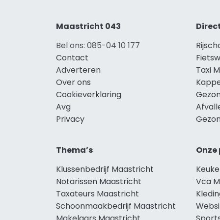
Maastricht 043
Direc
Bel ons: 085-04 10 177
Rijsch
Contact
Fietsw
Adverteren
Taxi M
Over ons
Kappe
Cookieverklaring
Gezon
Avg
Afvall
Privacy
Gezon
Thema’s
Onze 
Klussenbedrijf Maastricht
Keuke
Notarissen Maastricht
Vca M
Taxateurs Maastricht
Kledin
Schoonmaakbedrijf Maastricht
Websi
Makelaars Maastricht
Sport