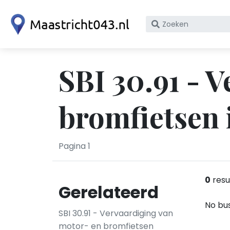
Zoek
op
bedrijfsnaam
of
SBI 30.91 - 
KvK
nummer
bromfietsen 
Pagina 1
0
resu
Gerelateerd
No bus
SBI 30.91 - Vervaardiging van
motor- en bromfietsen