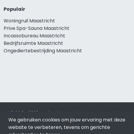
Populair
Woningruil Maastricht
Prive Spa-Sauna Maastricht
Incassobureau Maastricht
Bedrijfsruimte Maastricht
Ongediertebestrijding Maastricht
© 2019 - 2026 Realisatie en SEO door
SEO-bureau
Lion
We gebruiken cookies om jouw ervaring met deze
Internet. Betaal alleen voor bewezen resultaten?
SEO
optimalisatie No Cure No Pay
.
Maastricht
is onderdeel van
website te verbeteren, tevens om gerichte
Lion Internet.