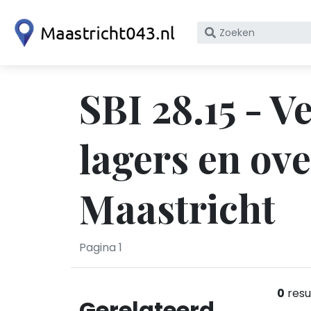
Zoek
op
bedrijfsnaam
of
SBI 28.15 - 
KvK
nummer
lagers en ov
Maastricht
Pagina 1
0
resu
Gerelateerd