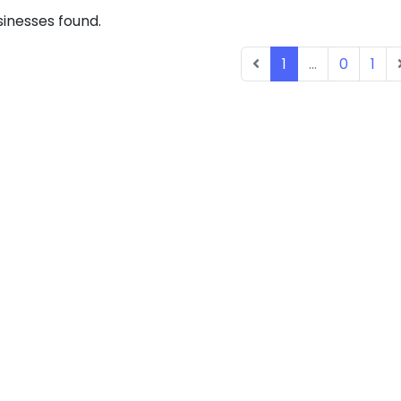
inesses found.
1
...
0
1