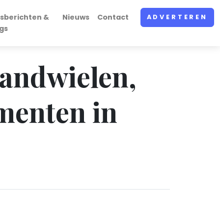
sberichten &
Nieuws
Contact
ADVERTEREN
gs
tandwielen,
ementen in