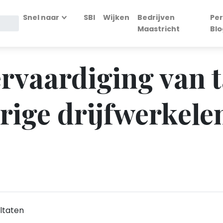
Snel naar
SBI
Wijken
Bedrijven
Per
Maastricht
Blo
Vervaardiging van 
erige drijfwerkel
ltaten