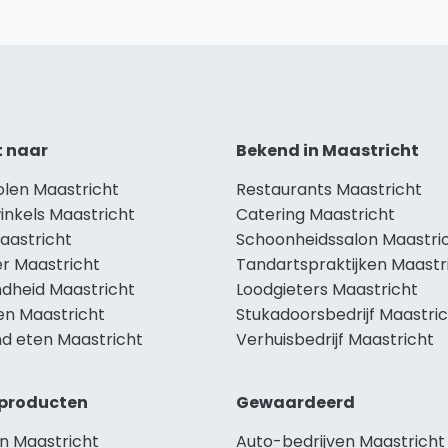
t naar
Bekend in Maastricht
olen Maastricht
Restaurants Maastricht
inkels Maastricht
Catering Maastricht
aastricht
Schoonheidssalon Maastri
r Maastricht
Tandartspraktijken Maastr
dheid Maastricht
Loodgieters Maastricht
en Maastricht
Stukadoorsbedrijf Maastri
d eten Maastricht
Verhuisbedrijf Maastricht
producten
Gewaardeerd
n Maastricht
Auto-bedrijven Maastricht