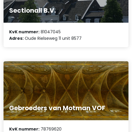
Sectionall B.V.
KvK nummer:
81047045
Adres:
Oude Rielseweg 11 unit 8577
Gebroeders van Motman VOF
KvK nummer:
78769620