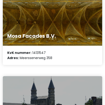
Mosa Facades B.V.
KvK nummer:
14131547
Adres:
Meerssenerweg 358