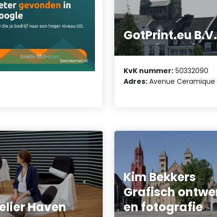
GotPrint.eu B.V
KvK nummer:
50332090
Adres:
Avenue Ceramique 
Kim Bekkers
Grafisch ontwe
elier Haven
en fotografie