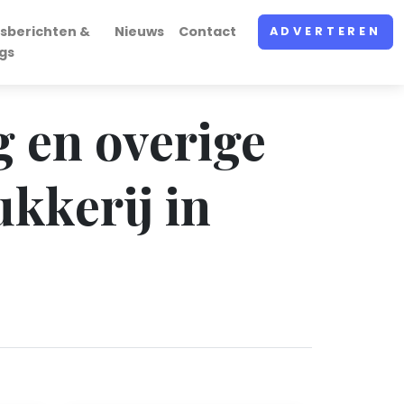
sberichten &
Nieuws
Contact
ADVERTEREN
gs
g en overige
ukkerij in