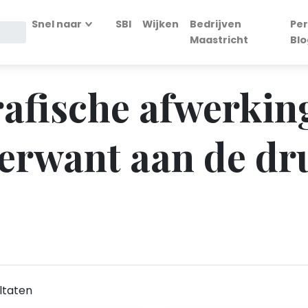
Snel naar
SBI
Wijken
Bedrijven
Per
Maastricht
Blo
rafische afwerkin
verwant aan de dr
ltaten