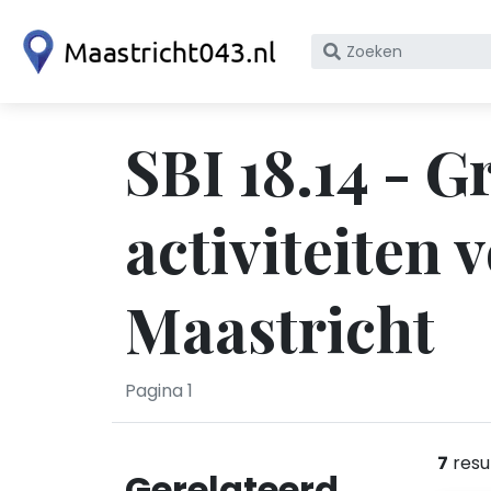
Zoek
op
bedrijfsnaam
of
SBI 18.14 - G
KvK
nummer
activiteiten 
Maastricht
Pagina 1
7
resu
Gerelateerd