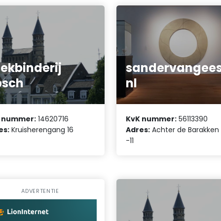
ekbinderij
sandervangees
psch
nl
 nummer:
14620716
KvK nummer:
56113390
es:
Kruisherengang 16
Adres:
Achter de Barakken 
-11
ADVERTENTIE