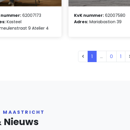
 nummer:
62007173
KvK nummer:
62007580
es:
Kasteel
Adres:
Mariabastion 39
meulenstraat 9 Atelier 4
1
...
0
1
R MAASTRICHT
& Nieuws