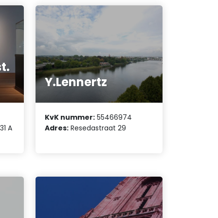
t.
Y.Lennertz
KvK nummer:
55466974
31 A
Adres:
Resedastraat 29