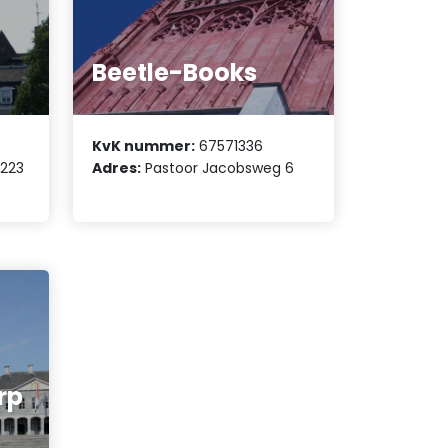
.
Beetle-Books
KvK nummer:
67571336
223
Adres:
Pastoor Jacobsweg 6
rp