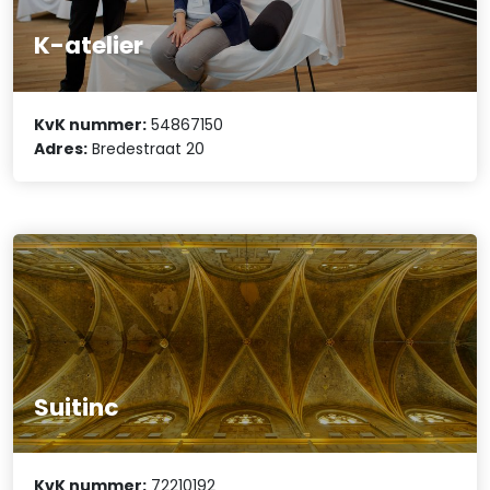
K-atelier
KvK nummer:
54867150
Adres:
Bredestraat 20
Suitinc
KvK nummer:
72210192