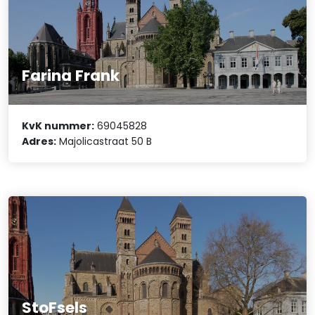
Farina Frank
KvK nummer:
69045828
Adres:
Majolicastraat 50 B
StoFsels