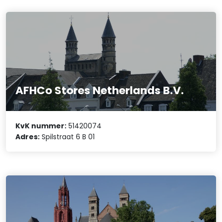
AFHCo Stores Netherlands B.V.
KvK nummer:
51420074
Adres:
Spilstraat 6 B 01