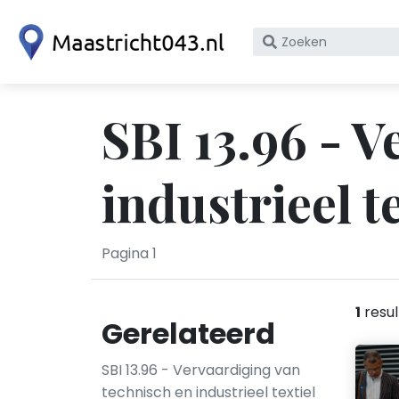
Zoek
op
bedrijfsnaam
of
SBI 13.96 - 
KvK
nummer
industrieel t
Pagina 1
1
resul
Gerelateerd
SBI 13.96 - Vervaardiging van
technisch en industrieel textiel