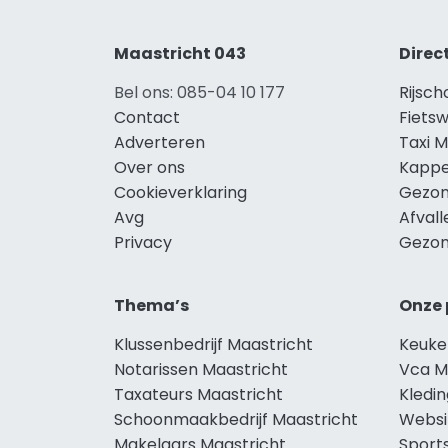
Maastricht 043
Direc
Bel ons: 085-04 10 177
Rijsch
Contact
Fietsw
Adverteren
Taxi M
Over ons
Kappe
Cookieverklaring
Gezon
Avg
Afvall
Privacy
Gezon
Thema’s
Onze 
Klussenbedrijf Maastricht
Keuke
Notarissen Maastricht
Vca M
Taxateurs Maastricht
Kledin
Schoonmaakbedrijf Maastricht
Websi
Makelaars Maastricht
Sport