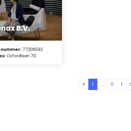
nax B.V.
 nummer:
77206592
es:
Oxfordlaan 70
1
...
0
1