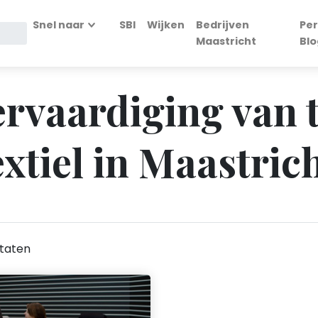
Snel naar
SBI
Wijken
Bedrijven
Per
Maastricht
Blo
Vervaardiging van 
extiel in Maastric
taten