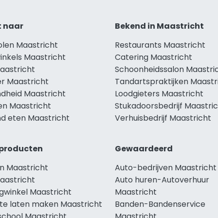
t naar
Bekend in Maastricht
olen Maastricht
Restaurants Maastricht
inkels Maastricht
Catering Maastricht
aastricht
Schoonheidssalon Maastri
r Maastricht
Tandartspraktijken Maastr
dheid Maastricht
Loodgieters Maastricht
en Maastricht
Stukadoorsbedrijf Maastri
d eten Maastricht
Verhuisbedrijf Maastricht
producten
Gewaardeerd
n Maastricht
Auto-bedrijven Maastricht
aastricht
Auto huren-Autoverhuur
gwinkel Maastricht
Maastricht
te laten maken Maastricht
Banden-Bandenservice
school Maastricht
Maastricht