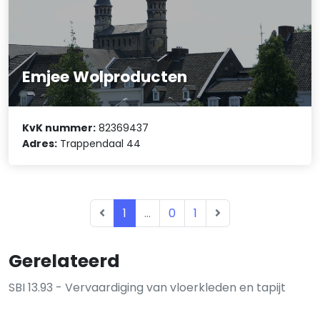
Emjee Wolproducten
KvK nummer:
82369437
Adres:
Trappendaal 44
1
...
0
1
Gerelateerd
SBI 13.93 - Vervaardiging van vloerkleden en tapijt