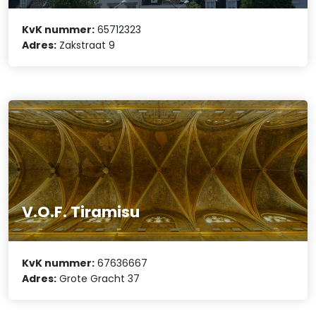
KvK nummer:
65712323
Adres:
Zakstraat 9
V.O.F. Tiramisu
KvK nummer:
67636667
Adres:
Grote Gracht 37