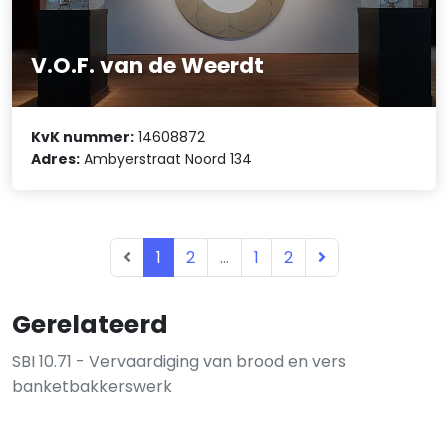
V.O.F. van de Weerdt
KvK nummer:
14608872
Adres:
Ambyerstraat Noord 134
1
2
...
1
2
Gerelateerd
SBI 10.71 - Vervaardiging van brood en vers
banketbakkerswerk