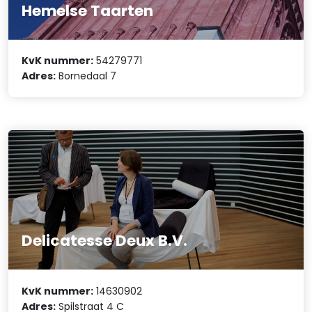
Hemelse Taarten
KvK nummer:
54279771
Adres:
Bornedaal 7
Delicatesse Deux B.V.
KvK nummer:
14630902
Adres:
Spilstraat 4 C