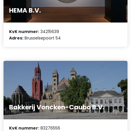
HEMA B.V.
KvK nummer:
34215639
Adres:
Brusselsepoort 54
Bakkerij Voncken-Caubo B.V.
KvK nummer:
83276556