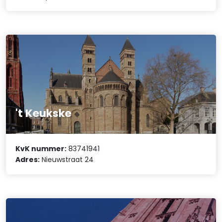
't Keukske
KvK nummer:
83741941
Adres:
Nieuwstraat 24