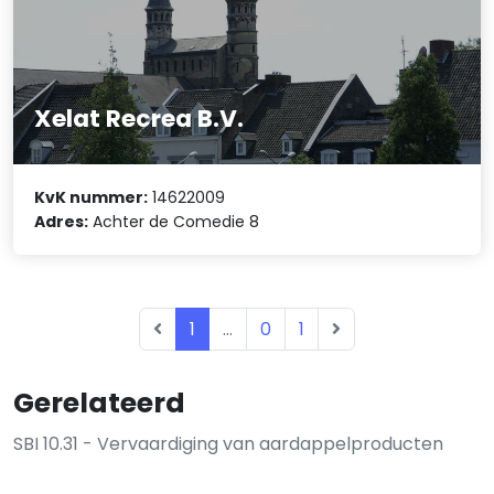
Xelat Recrea B.V.
KvK nummer:
14622009
Adres:
Achter de Comedie 8
1
...
0
1
Gerelateerd
SBI 10.31 - Vervaardiging van aardappelproducten