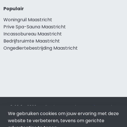
Populair
Woningruil Maastricht
Prive Spa-Sauna Maastricht
Incassobureau Maastricht
Bedrijfsruimte Maastricht
Ongediertebestrijding Maastricht
© 2019 - 2026 Realisatie en SEO door
SEO-bureau
Lion
We gebruiken cookies om jouw ervaring met deze
Internet. Betaal alleen voor bewezen resultaten?
SEO
optimalisatie No Cure No Pay
.
Maastricht
is onderdeel van
website te verbeteren, tevens om gerichte
Lion Internet.