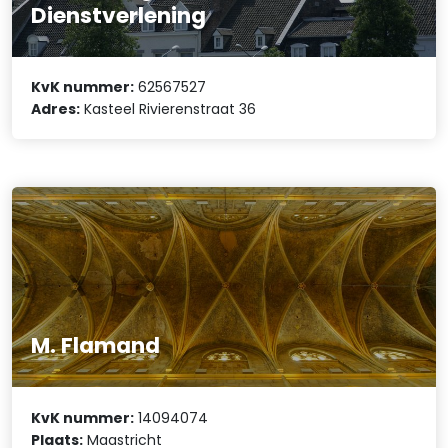
Dienstverlening
KvK nummer:
62567527
Adres:
Kasteel Rivierenstraat 36
M. Flamand
KvK nummer:
14094074
Plaats:
Maastricht