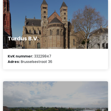
Turdus B.V.
KvK nummer:
33229847
Adres:
Brusselsestraat 36