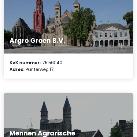
Argro Groen B.V.
KvK nummer:
75156040
Adres:
Punterweg 17
Mennen Agrarische