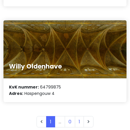
Willy Oldenhave
KvK nummer:
64799875
Adres:
Haspengouw 4
1
...
0
1