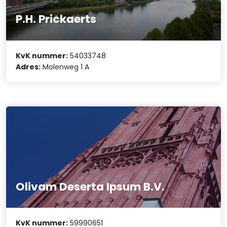
P.H. Prickaerts
KvK nummer:
54033748
Adres:
Molenweg 1 A
Olivam Deserta Ipsum B.V.
KvK nummer:
59990651