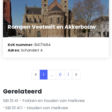
Rompen Veeteelt en Akkerbouw
KvK nummer:
84171464
Adres:
Schandert 4
1
...
0
1
Gerelateerd
SBI 01.41 - Fokken en houden van melkvee
-SBI 01.41.1 - Houden van melkvee