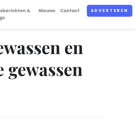
sberichten &
Nieuws
Contact
ADVERTEREN
gs
gewassen en
e gewassen