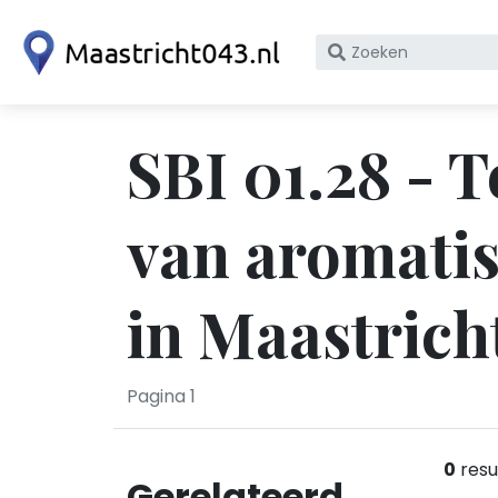
Zoek
op
bedrijfsnaam
of
SBI 01.28 - 
KvK
nummer
van aromatis
in Maastrich
Pagina 1
0
resu
Gerelateerd