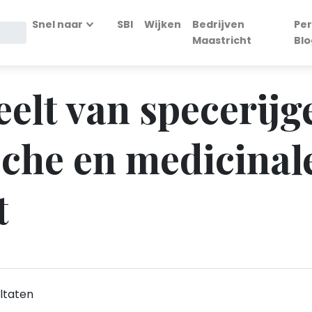
Snel naar
SBI
Wijken
Bedrijven
Per
Maastricht
Blo
Teelt van specerij
che en medicinal
t
ltaten