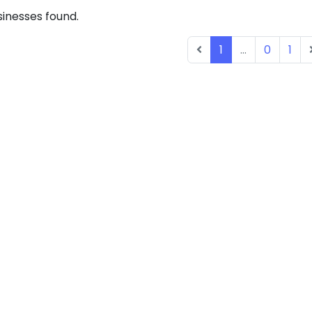
inesses found.
1
...
0
1