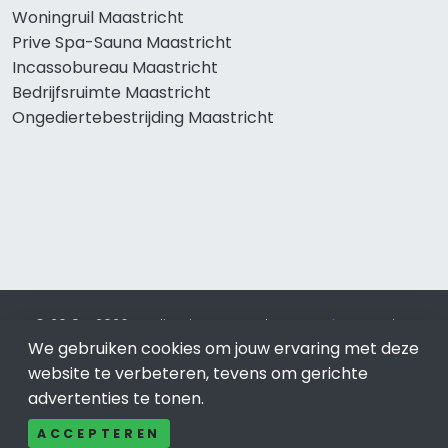
Woningruil Maastricht
Prive Spa-Sauna Maastricht
Incassobureau Maastricht
Bedrijfsruimte Maastricht
Ongediertebestrijding Maastricht
© 2019 - 2026 Realisatie en SEO door
SEO-bureau
Lion
We gebruiken cookies om jouw ervaring met deze
Internet. Betaal alleen voor bewezen resultaten?
SEO
optimalisatie No Cure No Pay
.
Maastricht
is onderdeel van
website te verbeteren, tevens om gerichte
Lion Internet.
advertenties te tonen.
Beeldcredits
ACCEPTEREN