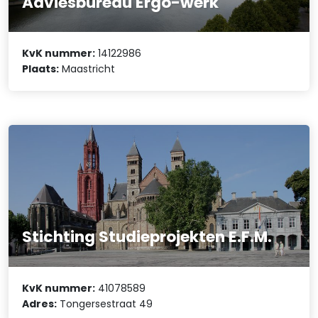
Adviesbureau Ergo-werk
KvK nummer:
14122986
Plaats:
Maastricht
Stichting Studieprojekten E.F.M.
KvK nummer:
41078589
Adres:
Tongersestraat 49