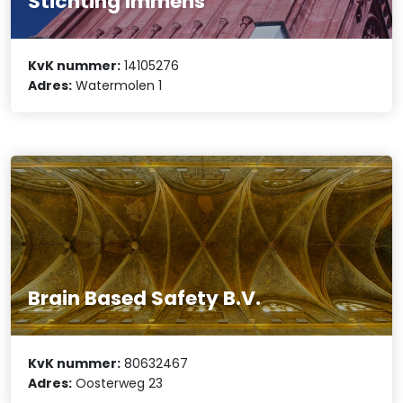
Stichting Immens
KvK nummer:
14105276
Adres:
Watermolen 1
Brain Based Safety B.V.
KvK nummer:
80632467
Adres:
Oosterweg 23