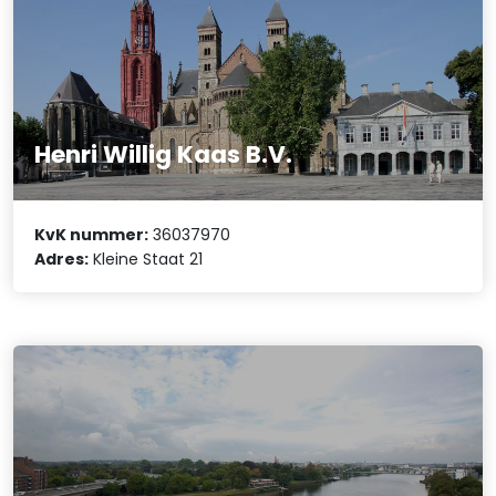
Henri Willig Kaas B.V.
KvK nummer:
36037970
Adres:
Kleine Staat 21