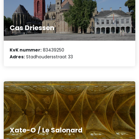
Cas Driessen
KvK nummer:
83439250
Adres:
Stadhoudersstraat 33
Xate-O / Le Salonard