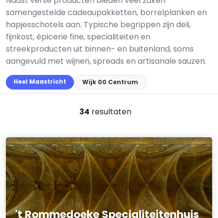
Naast verse producten bieden veel zaken
samengestelde cadeaupakketten, borrelplanken en
hapjesschotels aan. Typische begrippen zijn deli,
fijnkost, épicerie fine, specialiteiten en
streekproducten uit binnen- en buitenland, soms
aangevuld met wijnen, spreads en artisanale sauzen.
Heel Maastricht
Wijk 00 Centrum
34
resultaten
't Rommedoeke Specialiteitenhuis