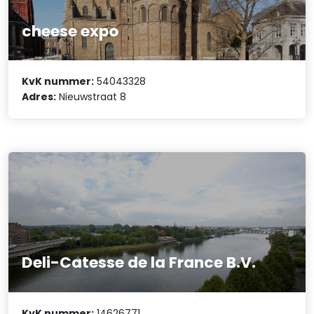
cheese expo
KvK nummer:
54043328
Adres:
Nieuwstraat 8
Deli-Catesse de la France B.V.
KvK nummer:
14626771