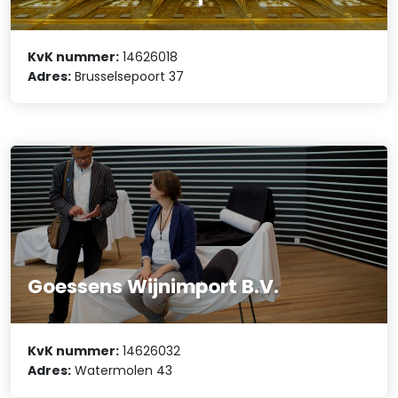
KvK nummer:
14626018
Adres:
Brusselsepoort 37
Goessens Wijnimport B.V.
KvK nummer:
14626032
Adres:
Watermolen 43