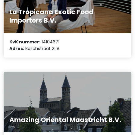
La Tropicana Exotic Food
Importers B.V.
KvK nummer:
14104671
Adres:
Boschstraat 21 A
Amazing Oriental Maastricht B.V.