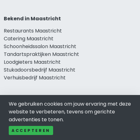
Bekend in Maastricht
Restaurants Maastricht
Catering Maastricht
Schoonheidssalon Maastricht
Tandartspraktijken Maastricht
Loodgieters Maastricht
Stukadoorsbedrijf Maastricht
Verhuisbedrijf Maastricht
We gebruiken cookies om jouw ervaring met deze
Wij zijn er voor
website te verbeteren, tevens om gerichte
Winkelen Maastricht
advertenties te tonen.
Meubel-Woonwinkel Maastricht
ACCEPTEREN
Appartementen- en Kamerverhuur Maastricht