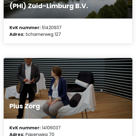
(PHI) Zuid-Limburg B.V.
KvK nummer:
51420937
Adres:
Scharnerweg 127
Plus Zorg
KvK nummer:
14106037
Adres:
Papenweg 70