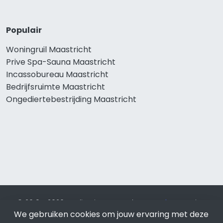
Populair
Woningruil Maastricht
Prive Spa-Sauna Maastricht
Incassobureau Maastricht
Bedrijfsruimte Maastricht
Ongediertebestrijding Maastricht
© 2019 - 2026 Realisatie en SEO door
SEO-bureau
Lion
We gebruiken cookies om jouw ervaring met deze
Internet. Betaal alleen voor bewezen resultaten?
SEO