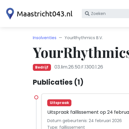
Zoek
op
bedrijfsnaam
of
Insolventies
YourRhythmics B.V.
KvK
YourRhythmics
nummer
03.lim.26.50.F.1300.1.26
Bedrijf
Publicaties (1)
Uitspraak
Uitspraak faillissement op 24 februa
Datum gebeurtenis: 24 februari 2026
Type: faillissement