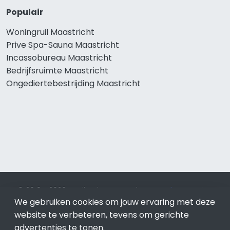
Populair
Woningruil Maastricht
Prive Spa-Sauna Maastricht
Incassobureau Maastricht
Bedrijfsruimte Maastricht
Ongediertebestrijding Maastricht
© 2019 - 2026 Realisatie en SEO door
SEO-bureau
Lion
We gebruiken cookies om jouw ervaring met deze
Internet. Betaal alleen voor bewezen resultaten?
SEO
optimalisatie No Cure No Pay
.
Maastricht
is onderdeel van
website te verbeteren, tevens om gerichte
Lion Internet.
advertenties te tonen.